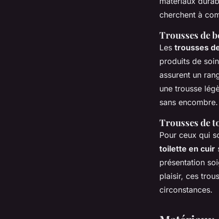
matériaux durabl
cherchent à comb
Trousses de b
Les
trousses d
produits de soin
assurent un ran
une trousse légè
sans encombre.
Trousses de to
Pour ceux qui s
toilette en cuir
s
présentation soi
plaisir, ces tro
circonstances.