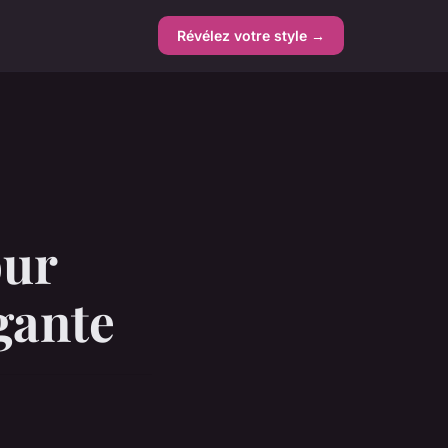
Révélez votre style →
our
gante