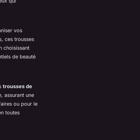
eux qui
aniser vos
s, ces trousses
n choisissant
ntiels de beauté
es
trousses de
e, assurant une
aires ou pour le
en toutes