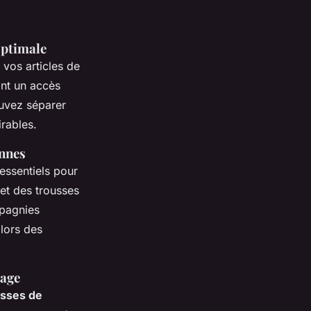
optimale
 vos articles de
ant un accès
ouvez séparer
irables.
ennes
essentiels pour
et des trousses
pagnies
 lors des
yage
usses de