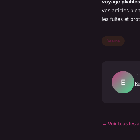
voyage pliable
vos articles bi
les fuites et pro
Beauté
EC
E
E
← Voir tous les a