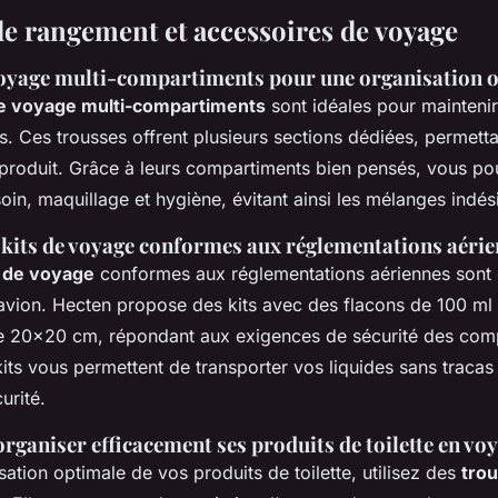
de rangement et accessoires de voyage
oyage multi-compartiments pour une organisation 
e voyage multi-compartiments
sont idéales pour maintenir
és. Ces trousses offrent plusieurs sections dédiées, permett
 produit. Grâce à leurs compartiments bien pensés, vous p
soin, maquillage et hygiène, évitant ainsi les mélanges indés
 kits de voyage conformes aux réglementations aéri
 de voyage
conformes aux réglementations aériennes sont 
avion. Hecten propose des kits avec des flacons de 100 ml 
de 20x20 cm, répondant aux exigences de sécurité des com
its vous permettent de transporter vos liquides sans tracas
urité.
rganiser efficacement ses produits de toilette en vo
ation optimale de vos produits de toilette, utilisez des
tro