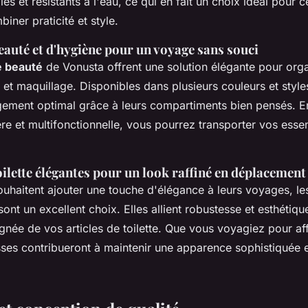
es et résistants à l'eau, ce qui en fait un choix idéal pour c
iner praticité et style.
eauté et d'hygiène pour un voyage sans souci
e beauté
de Vonusta offrent une solution élégante pour org
 et maquillage. Disponibles dans plusieurs couleurs et style
gement optimal grâce à leurs compartiments bien pensés. E
re et multifonctionnelle, vous pourrez transporter vos esse
ilette élégantes pour un look raffiné en déplacement
ouhaitent ajouter une touche d'élégance à leurs voyages, l
ont un excellent choix. Elles allient robustesse et esthétiqu
gnée de vos articles de toilette. Que vous voyagiez pour aff
usses contribueront à maintenir une apparence sophistiquée 