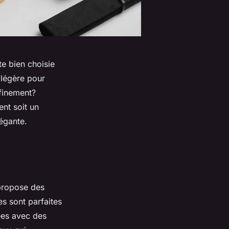
te bien choisie
 légère pour
ffinement?
nt soit un
légante.
propose des
s sont parfaites
ées avec des