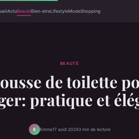
ueil
Actu
Beauté
Bien-etre
Lifestyle
Mode
Shopping
BEAUTÉ
ousse de toilette p
ger: pratique et élé
Emma
17 août 2024
3 min de lecture
E