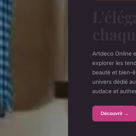
L'élé
chaqu
Artdeco Online e
explorer les te
beauté et bien-êt
univers dédié au
audace et authen
Découvrir →