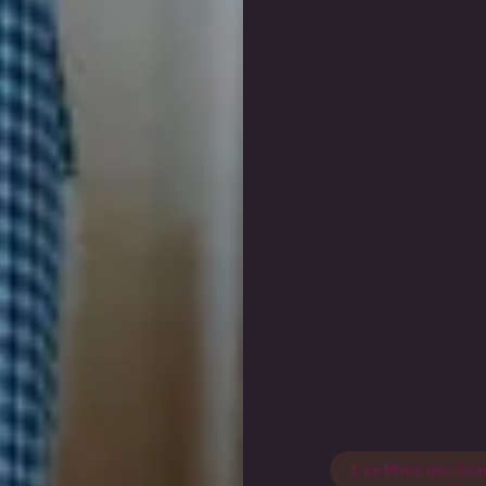
💄 Le Miroir des Cod