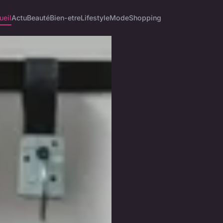
ueil
Actu
Beauté
Bien-etre
Lifestyle
Mode
Shopping