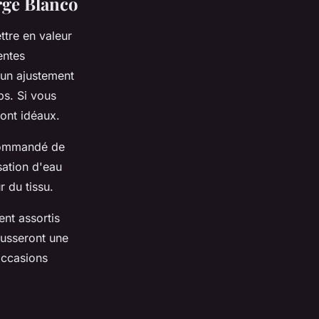
erge Blanco
ttre en valeur
entes
 un ajustement
ps. Si vous
ont idéaux.
recommandé de
isation d'eau
r du tissu.
ent assortis
ausseront une
occasions