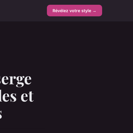
Révélez votre style →
serge
les et
s