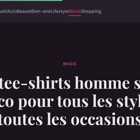
ueil
Actu
Beauté
Bien-etre
Lifestyle
Mode
Shopping
MODE
tee-shirts homme 
o pour tous les sty
toutes les occasion