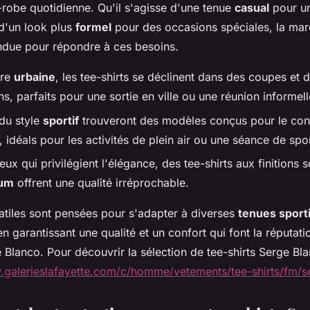
-robe quotidienne. Qu'il s'agisse d'une tenue
casual
pour u
d'un look plus
formel
pour des occasions spéciales, la ma
due pour répondre à ces besoins.
ure
urbaine
, les tee-shirts se déclinent dans des coupes et 
, parfaits pour une sortie en ville ou une réunion informell
du style
sportif
trouveront des modèles conçus pour le conf
idéals pour les activités de plein air ou une séance de spor
eux qui privilégient l'élégance, des tee-shirts aux finitions 
um
offrent une qualité irréprochable.
atiles sont pensées pour s'adapter à diverses
tenues sport
en garantissant une qualité et un confort qui font la réputat
Blanco. Pour découvrir la sélection de tee-shirts Serge Blan
.galerieslafayette.com/c/homme/vetements/tee-shirts/fm/s