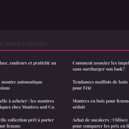
a même rubrique
ace, couleurs et praticité au
Comment associer les impr
sans surcharger son look?
te montre automatique
Tendances maillots de bain :
enium
pour l'été
lle à acheter : les montres
Montres en bois pour femme
iques chez Montres and Co.
séduit
le collection prêt à porter
Achat de sneakers : Utilisez
pour femme
pour comparer les prix en l