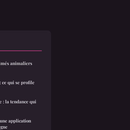
imés animaliers
 ce qui se profile
 : la tendance qui
 une application
igne