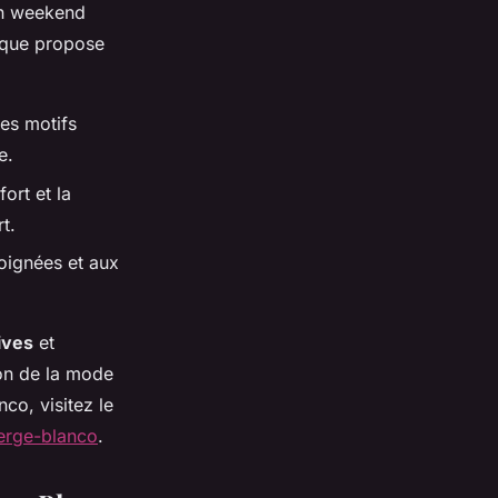
n weekend
rque propose
des motifs
e.
ort et la
t.
soignées et aux
ives
et
ion de la mode
co, visitez le
erge-blanco
.