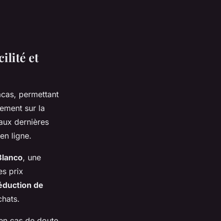
ilité et
acas, permettant
tement sur la
aux dernières
en ligne.
Blanco
, une
es prix
éduction de
chats.
 en cas de doute