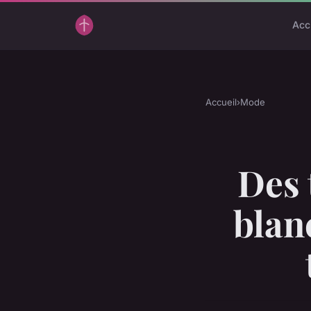
Acc
Accueil
›
Mode
Des 
blanc