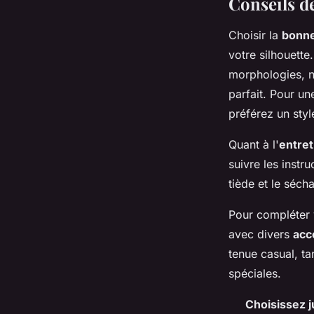
Conseils de
Choisir la
bonne 
votre silhouette
morphologies, n
parfait. Pour u
préférez un sty
Quant à l'
entret
suivre les instru
tiède et le sécha
Pour compléter v
avec divers
acc
tenue casual, t
spéciales.
Choisissez 