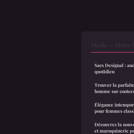
Mode — Dans l
Sacs Desigual : aud
quotidien
Trouver la parfai
homme sur conte
Élégance intempore
pour femmes class
Découvrez la nouvel
et maroquinerie 