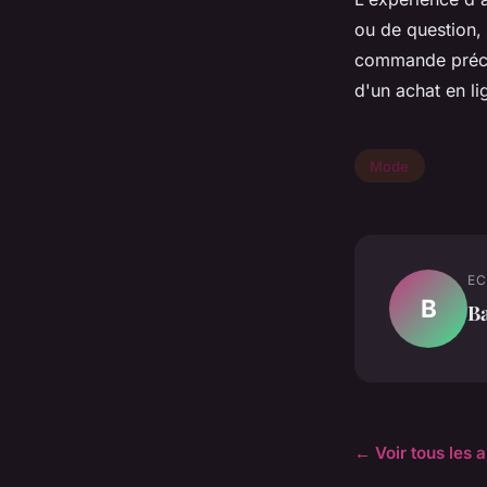
ou de question, 
commande précis 
d'un achat en l
Mode
EC
B
Ba
← Voir tous les 