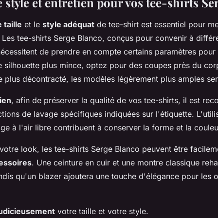
 style et entretien pour vos tee-shirts S
taille
et le
style adéquat
de tee-shirt est essentiel pour me
. Les tee-shirts Serge Blanco, conçus pour convenir à différ
écessitent de prendre en compte certains paramètres pour
ne silhouette plus mince, optez pour des coupes près du cor
le plus décontracté, les modèles légèrement plus amples ser
ien
, afin de préserver la qualité de vos tee-shirts, il est 
ctions de lavage spécifiques indiquées sur l'étiquette. L'util
ge à l'air libre contribuent à conserver la forme et la couleu
otre look, les tee-shirts Serge Blanco peuvent être facilem
essoires
. Une ceinture en cuir et une montre classique reh
andis qu'un blazer ajoutera une touche d'élégance pour les 
judicieusement
votre taille et votre style.