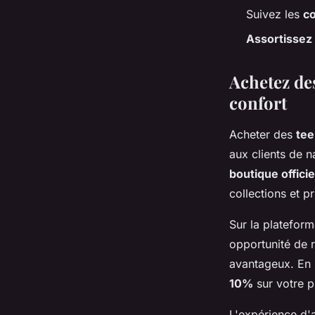
Suivez les
co
Assortissez
Achetez des
confort
Acheter des
tee
aux clients de n
boutique offici
collections et p
Sur la platefor
opportunité de 
avantageux. En 
10%
sur votre p
L'expérience d'a